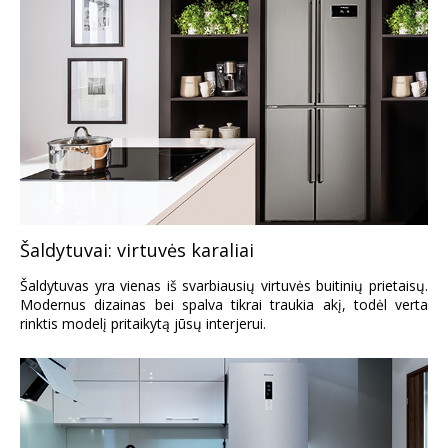
Šaldytuvai: virtuvės karaliai
Šaldytuvas yra vienas iš svarbiausių virtuvės buitinių prietaisų.
Modernus dizainas bei spalva tikrai traukia akį, todėl verta
rinktis modelį pritaikytą jūsų interjerui.