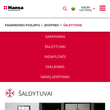
KALBA
LIETUVIŲ
PAGRINDINIS PUSLAPIS
ĮKVĖPIMO
ŠALDYTUVAI
GAMINIMAS
ŠALDYTUVAI
INDAPLOVĖS
SKALBIMAS
NAMŲ ĮKVĖPIMAS
ŠALDYTUVAI