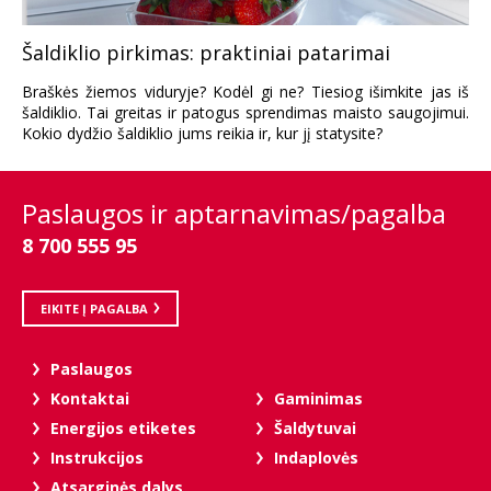
Šaldiklio pirkimas: praktiniai patarimai
Braškės žiemos viduryje? Kodėl gi ne? Tiesiog išimkite jas iš
šaldiklio. Tai greitas ir patogus sprendimas maisto saugojimui.
Kokio dydžio šaldiklio jums reikia ir, kur jį statysite?
Paslaugos ir aptarnavimas/pagalba
8 700 555 95
EIKITE Į PAGALBA
Paslaugos
Kontaktai
Gaminimas
Energijos etiketes
Šaldytuvai
Instrukcijos
Indaplovės
Atsarginės dalys