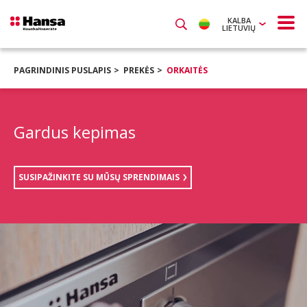
KALBA
LIETUVIŲ
PAGRINDINIS PUSLAPIS
PREKĖS
ORKAITĖS
Gardus kepimas
SUSIPAŽINKITE SU MŪSŲ SPRENDIMAIS