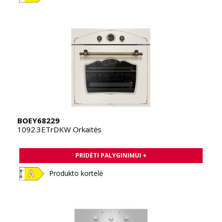
BOEY68229
1092.3ETrDKW Orkaitės
PRIDĖTI PALYGINIMUI +
Produkto kortelė