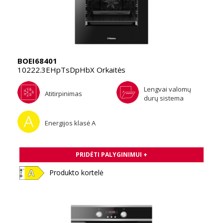
BOEI68401
10222.3EHpTsDpHbX Orkaitės
Lengvai valomų
Atitirpinimas
durų sistema
Energijos klasė A
PRIDĖTI PALYGINIMUI +
Produkto kortelė