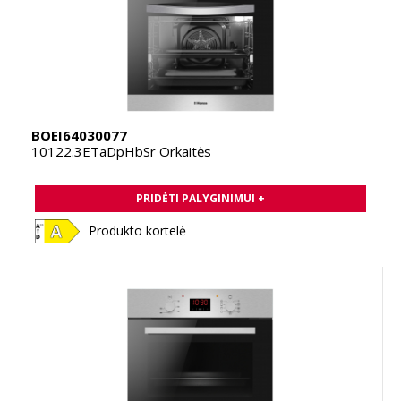
BOEI64030077
10122.3ETaDpHbSr Orkaitės
PRIDĖTI PALYGINIMUI +
Produkto kortelė