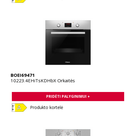
BOEI69471
10223.4EHiTsKDHbX Orkaitės
PRIDĖTI PALYGINIMUI +
Produkto kortelė