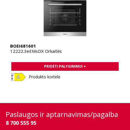
BOEI681601
12222.3eEMsDX Orkaitės
PRIDĖTI PALYGINIMUI +
Produkto kortelė
Paslaugos ir aptarnavimas/pagalba
8 700 555 95