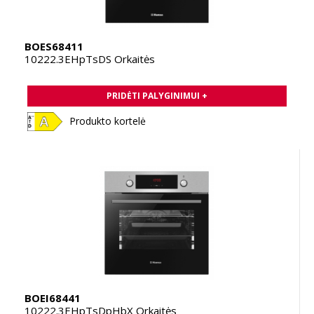
BOES68411
10222.3EHpTsDS Orkaitės
PRIDĖTI PALYGINIMUI +
Produkto kortelė
BOEI68441
10222.3EHpTsDpHbX Orkaitės