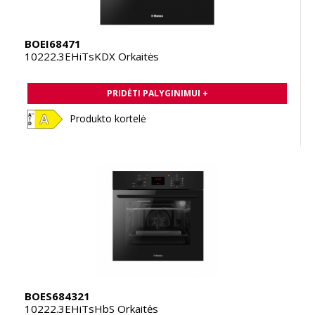
BOEI68471
10222.3EHiTsKDX Orkaitės
PRIDĖTI PALYGINIMUI +
Produkto kortelė
BOES684321
10222.3EHiTsHbS Orkaitės