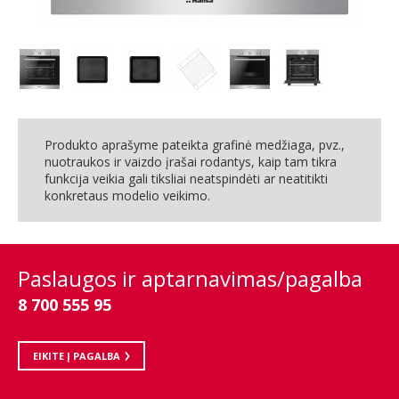
Produkto aprašyme pateikta grafinė medžiaga, pvz.,
nuotraukos ir vaizdo įrašai rodantys, kaip tam tikra
funkcija veikia gali tiksliai neatspindėti ar neatitikti
konkretaus modelio veikimo.
Paslaugos ir aptarnavimas/pagalba
8 700 555 95
EIKITE Į PAGALBA