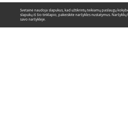
Svetainė naudoja slapukus, kad užtikrintų teikiamų paslaugų kokybę.
slapukų iš šio tinklapio, pakeiskite naršyklės nustatymus. Naršyklių 
savo naršyklėje.
Paslaugos ir aptarnavimas/
8 700 555 95
EIKITE Į PAGALBA