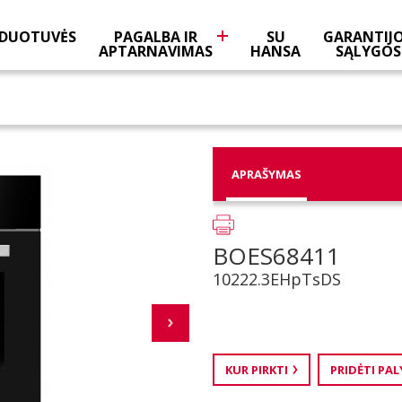
DUOTUVĖS
PAGALBA IR
SU
GARANTIJ
APTARNAVIMAS
HANSA
SĄLYGOS
APRAŠYMAS
BOES68411
10222.3EHpTsDS
KUR PIRKTI
PRIDĖTI PA