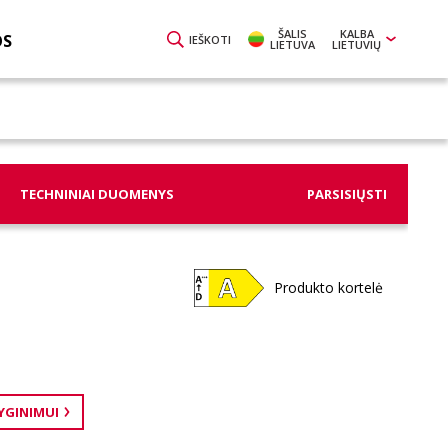
ŠALIS
KALBA
OS
IEŠKOTI
LIETUVA
LIETUVIŲ
TECHNINIAI DUOMENYS
PARSISIŲSTI
Produkto kortelė
LYGINIMUI