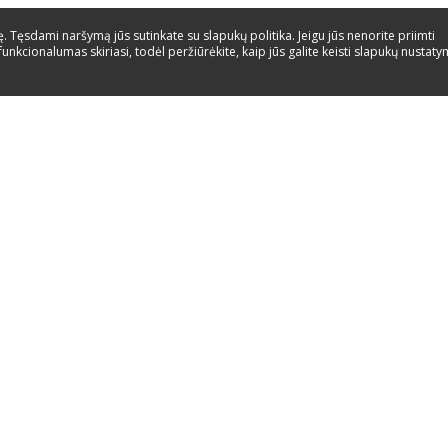
 Tęsdami naršymą jūs sutinkate su slapukų politika. Jeigu jūs nenorite priimti
funkcionalumas skiriasi, todėl peržiūrėkite, kaip jūs galite keisti slapukų nustat
pagalba
Paslaugos
Kontaktai
Energijos etiketes
Instrukcijos
Atsarginės dalys