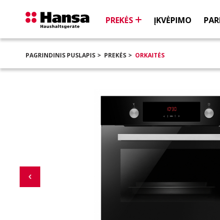
PREKĖS
ĮKVĖPIMO
PAR
PAGRINDINIS PUSLAPIS
PREKĖS
ORKAITĖS