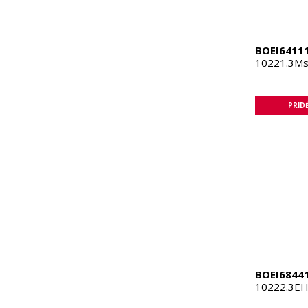
BOEI6411
10221.3Ms
PRIDĖ
BOEI6844
10222.3EH