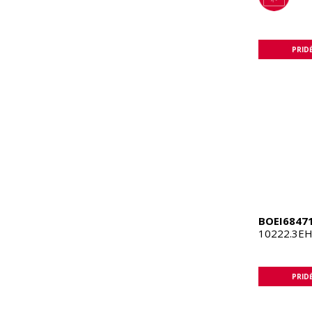
PRIDĖ
BOEI6847
10222.3EH
PRIDĖ