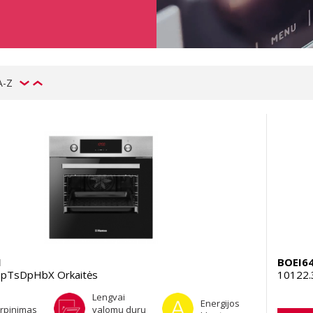
A-Z
1
BOEI6
pTsDpHbX Orkaitės
10122.
Lengvai
Energijos
tirpinimas
valomų durų