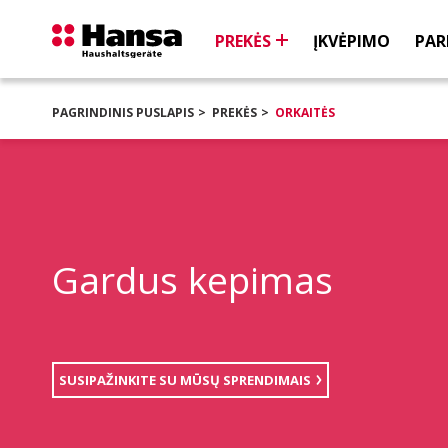
PREKĖS
ĮKVĖPIMO
PAR
PAGRINDINIS PUSLAPIS
PREKĖS
ORKAITĖS
Gardus kepimas
SUSIPAŽINKITE SU MŪSŲ SPRENDIMAIS