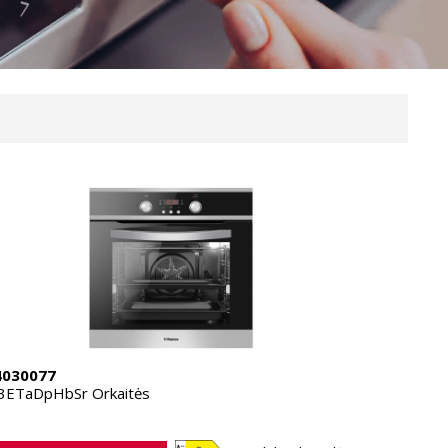
4030077
3ETaDpHbSr Orkaitės