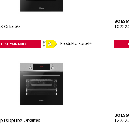
1
BOES6
X Orkaitės
10222.
Produkto kortelė
TI PALYGINIMUI +
1
BOES6
pTsDpHbX Orkaitės
12222.