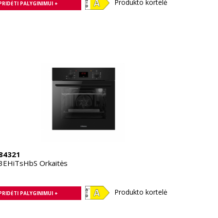
Produkto kortelė
PRIDĖTI PALYGINIMUI +
84321
3EHiTsHbS Orkaitės
Produkto kortelė
PRIDĖTI PALYGINIMUI +