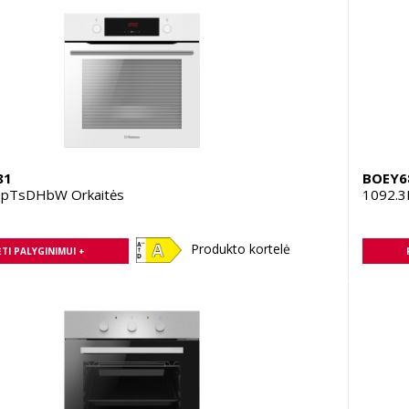
81
BOEY6
pTsDHbW Orkaitės
1092.3
Produkto kortelė
TI PALYGINIMUI +