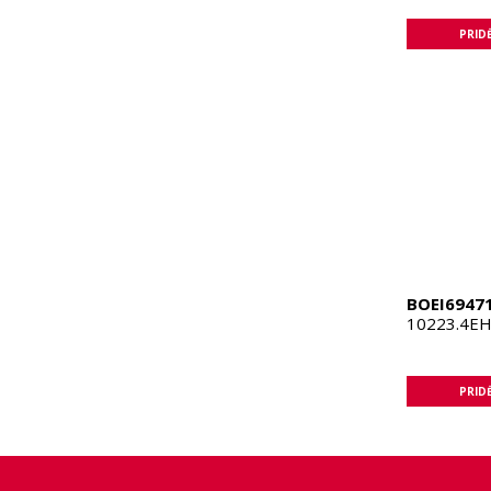
PRIDĖ
BOEI6947
10223.4EH
PRIDĖ