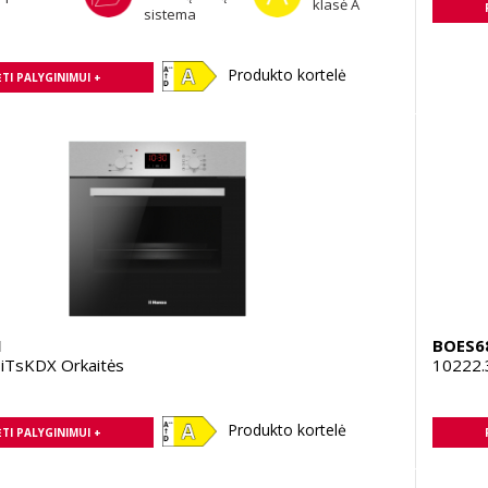
klasė A
sistema
Produkto kortelė
TI PALYGINIMUI +
1
BOES6
iTsKDX Orkaitės
10222.
Produkto kortelė
TI PALYGINIMUI +