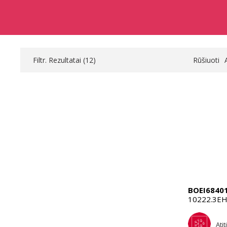
Filtr. Rezultatai (
12
)
Rūšiuoti
BOEI6840
10222.3EH
Ati