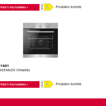
Produkto kortelė
PRIDĖTI PALYGINIMUI +
81601
3eEMsDX Orkaitės
Produkto kortelė
PRIDĖTI PALYGINIMUI +