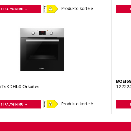
Produkto kortelė
TI PALYGINIMUI +
1
BOEI6
iTsKDHbX Orkaitės
12222.
Produkto kortelė
TI PALYGINIMUI +