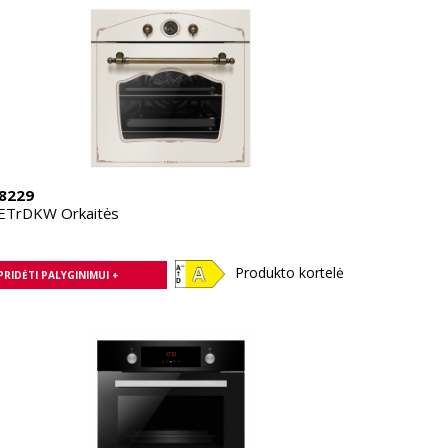
8229
ETrDKW Orkaitės
Produkto kortelė
PRIDĖTI PALYGINIMUI +