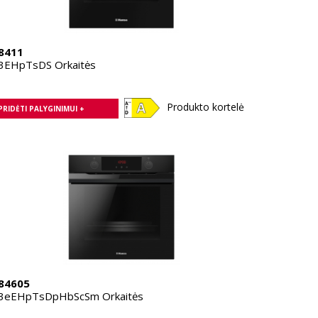
8411
3EHpTsDS Orkaitės
Produkto kortelė
PRIDĖTI PALYGINIMUI +
84605
3eEHpTsDpHbScSm Orkaitės