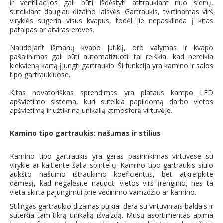
ir ventiliacijos gali būti išdėstyti atitraukiant nuo sienų,
suteikiant daugiau dizaino laisvės. Gartraukis, tvirtinamas virš
viryklės sugeria visus kvapus, todėl jie nepasklinda į kitas
patalpas ar atviras erdves.
Naudojant išmanų kvapo jutiklį, oro valymas ir kvapo
pašalinimas gali būti automatizuoti: tai reiškia, kad nereikia
kiekvieną kartą įjungti gartraukio. Ši funkcija yra kamino ir salos
tipo gartraukiuose.
Kitas novatoriškas sprendimas yra plataus kampo LED
apšvietimo sistema, kuri suteikia papildomą darbo vietos
apšvietimą ir užtikrina unikalią atmosferą virtuvėje.
Kamino tipo gartraukis: našumas ir stilius
Kamino tipo gartraukis yra geras pasirinkimas virtuvėse su
virykle ar kaitlente šalia spintelių. Kamino tipo gartraukis siūlo
aukšto našumo ištraukimo koeficientus, bet atkreipkite
dėmesį, kad negalėsite naudoti vietos virš įrenginio, nes ta
vieta skirta pajungimui prie vėdinimo vamzdžio ar kamino.
Stilingas gartraukio dizainas puikiai dera su virtuviniais baldais ir
suteikia tam tikrą unikalią išvaizdą. Mūsų asortimentas apima