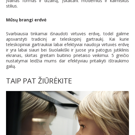
įvairias formas ir dizainą, įskaitant modernius ir kaimiškus
stilius.
Mūsų brangi erdvė
Svarbiausia tinkamai išnaudoti virtuvės erdvę, todėl galime
apsvarstyti tradicinį ar teleskopinį gartraukį. Kai kurie
teleskopiniai gartraukiai labai efektyviai naudoja virtuvės erdvę
ir yra labai siauri bei šiuolaikiški ir juose yra patogus jutiklinis
ekranas, skirtas greitam buitinio prietaiso veikimui. 5 greičio
nustatymai leidžia mums dar efektyviau pritaikyti ištraukimo
galią.
TAIP PAT ŽIŪRĖKITE