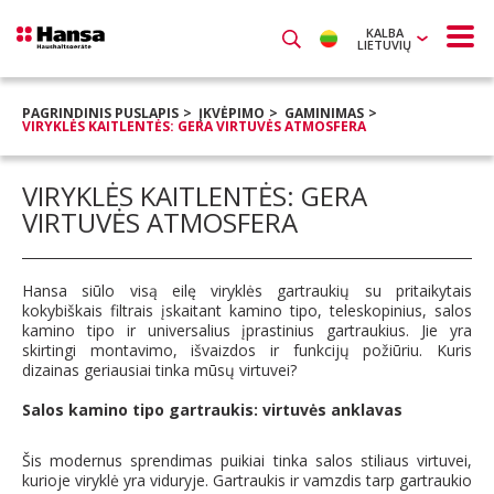
KALBA
LIETUVIŲ
PAGRINDINIS PUSLAPIS
ĮKVĖPIMO
GAMINIMAS
VIRYKLĖS KAITLENTĖS: GERA VIRTUVĖS ATMOSFERA
VIRYKLĖS KAITLENTĖS: GERA
VIRTUVĖS ATMOSFERA
Hansa siūlo visą eilę viryklės gartraukių su pritaikytais
kokybiškais filtrais įskaitant kamino tipo, teleskopinius, salos
kamino tipo ir universalius įprastinius gartraukius. Jie yra
skirtingi montavimo, išvaizdos ir funkcijų požiūriu. Kuris
dizainas geriausiai tinka mūsų virtuvei?
Salos kamino tipo gartraukis: virtuvės anklavas
Šis modernus sprendimas puikiai tinka salos stiliaus virtuvei,
kurioje viryklė yra viduryje. Gartraukis ir vamzdis tarp gartraukio