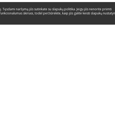
 Tęsdami naršymą jūs sutinkate su slapukų politika. Jeigu jūs nenorite priimti
funkcionalumas skiriasi, todėl peržiūrėkite, kaip jūs galite keisti slapukų nustat
pagalba
Paslaugos
Kontaktai
Energijos etiketes
Instrukcijos
Atsarginės dalys