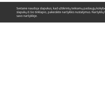
Svetainė naudoja slapukus, kad užtikrintų teikiamų paslaugų kokybę.
slapukų iš šio tinklapio, pakeiskite naršyklės nustatymus. Naršyklių 
savo naršyklėje.
Paslaugos ir aptarnavimas/
8 700 555 95
EIKITE Į PAGALBA