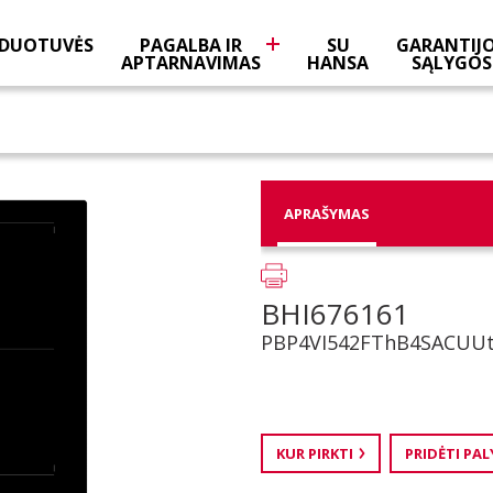
DUOTUVĖS
PAGALBA IR
SU
GARANTIJ
APTARNAVIMAS
HANSA
SĄLYGOS
APRAŠYMAS
BHI676161
PBP4VI542FThB4SACUU
KUR PIRKTI
PRIDĖTI PA