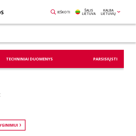
ŠALIS
KALBA
OS
IEŠKOTI
LIETUVA
LIETUVIŲ
TECHNINIAI DUOMENYS
PARSISIŲSTI
t
LYGINIMUI