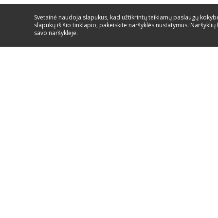
Svetainė naudoja slapukus, kad užtikrintų teikiamų paslaugų kokybę.
slapukų iš šio tinklapio, pakeiskite naršyklės nustatymus. Naršyklių 
savo naršyklėje.
Paslaugos ir aptarnavimas/
8 700 555 95
EIKITE Į PAGALBA