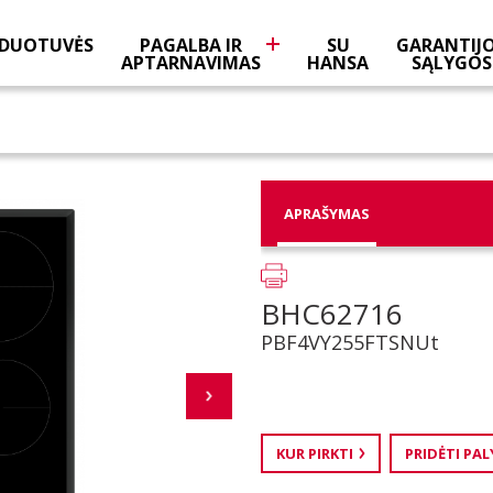
DUOTUVĖS
PAGALBA IR
SU
GARANTIJ
APTARNAVIMAS
HANSA
SĄLYGOS
APRAŠYMAS
BHC62716
PBF4VY255FTSNUt
KUR PIRKTI
PRIDĖTI PA