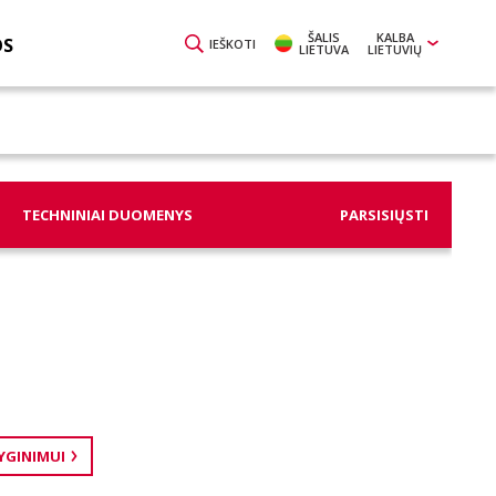
ŠALIS
KALBA
OS
IEŠKOTI
LIETUVA
LIETUVIŲ
TECHNINIAI DUOMENYS
PARSISIŲSTI
LYGINIMUI