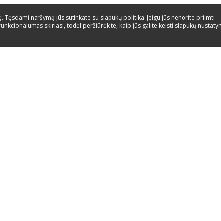
 Tęsdami naršymą jūs sutinkate su slapukų politika. Jeigu jūs nenorite priimti
funkcionalumas skiriasi, todėl peržiūrėkite, kaip jūs galite keisti slapukų nustat
pagalba
Paslaugos
Kontaktai
Energijos etiketes
Instrukcijos
Atsarginės dalys