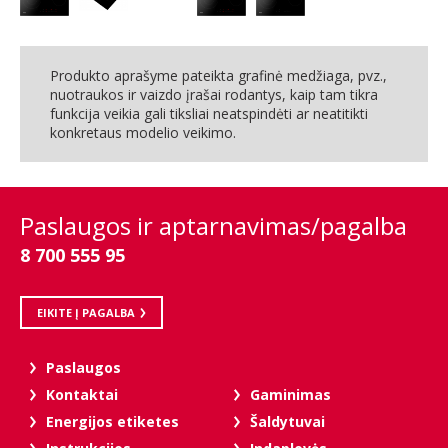
Produkto aprašyme pateikta grafinė medžiaga, pvz.,
nuotraukos ir vaizdo įrašai rodantys, kaip tam tikra
funkcija veikia gali tiksliai neatspindėti ar neatitikti
konkretaus modelio veikimo.
Paslaugos ir aptarnavimas/pagalba
8 700 555 95
EIKITE Į PAGALBA
Paslaugos
Kontaktai
Gaminimas
Energijos etiketes
Šaldytuvai