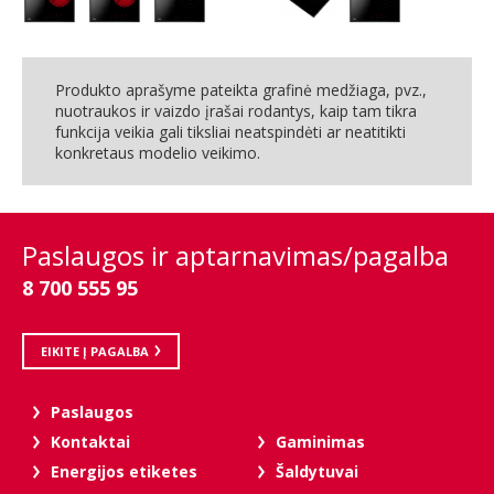
Produkto aprašyme pateikta grafinė medžiaga, pvz.,
nuotraukos ir vaizdo įrašai rodantys, kaip tam tikra
funkcija veikia gali tiksliai neatspindėti ar neatitikti
konkretaus modelio veikimo.
Paslaugos ir aptarnavimas/pagalba
8 700 555 95
EIKITE Į PAGALBA
Paslaugos
Kontaktai
Gaminimas
Energijos etiketes
Šaldytuvai