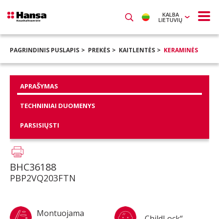
KALBA
LIETUVIŲ
PAGRINDINIS PUSLAPIS
PREKĖS
KAITLENTĖS
KERAMINĖS
APRAŠYMAS
TECHNINIAI DUOMENYS
PARSISIŲSTI
BHC36188
PBP2VQ203FTN
Montuojama
„ChildLock“