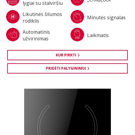
lygiai su stalviršiu
Likutinės šilumos
Minutės signalas
rodiklis
Automatinis
Laikmatis
užvirinimas
KUR PIRKTI
PRIDĖTI PALYGINIMUI