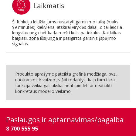
Laikmatis
Ši funkcija leidžia jums nustatyti gaminimo laiką (maks.
99 minutės) kiekvienai atskirai viryklės daliai, o tai leidžia
lengviau negu bet kada ruošti kelis patiekalus. Kai laikas
baigiasi, zona išsijungia ir pasigirsta garsinis įspėjimo
signalas.
Produkto aprašyme pateikta grafinė medžiaga, pvz.,
nuotraukos ir vaizdo įrašai rodantys, kaip tam tikra
funkcija veikia gali tiksliai neatspindėti ar neatitikti
konkretaus modelio veikimo.
Paslaugos ir aptarnavimas/pagalba
8 700 555 95