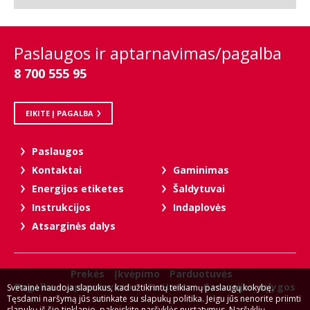
Paslaugos ir aptarnavimas/pagalba
8 700 555 95
EIKITE Į PAGALBA
Paslaugos
Kontaktai
Gaminimas
Energijos etiketes
Šaldytuvai
Instrukcijos
Indaplovės
Atsarginės dalys
Prekės
Įkvėpimo
Parduotuvės
Pagalba ir aptarnavimas
Su Hansa
Garantijos sąlygos
Svetainė naudoja slapukus, kad užtikrintų teikiamų paslaugų kokybę.
Tęsdami naršymą jūs sutinkate su slapukų politika. Jeigu jūs nenorite priimti
slapukų iš šio tinklapio, pakeiskite naršyklės nustatymus. Naršyklių