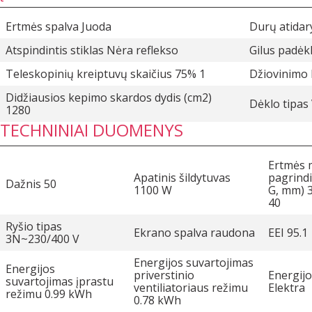
Ertmės spalva Juoda
Durų atidar
Atspindintis stiklas Nėra reflekso
Gilus padėkl
Teleskopinių kreiptuvų skaičius 75% 1
Džiovinimo 
Didžiausios kepimo skardos dydis (cm2)
Dėklo tipas
1280
TECHNINIAI DUOMENYS
Ertmės 
Apatinis šildytuvas
pagrindin
Dažnis 50
1100 W
G, mm) 3
40
Ryšio tipas
Ekrano spalva raudona
EEI 95.1
3N~230/400 V
Energijos suvartojimas
Energijos
priverstinio
Energijo
suvartojimas įprastu
ventiliatoriaus režimu
Elektra
režimu 0.99 kWh
0.78 kWh