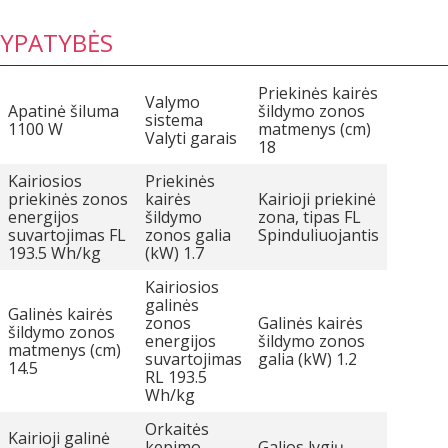
YPATYBĖS
Priekinės kairės
Valymo
Apatinė šiluma
šildymo zonos
sistema
1100 W
matmenys (cm)
Valyti garais
18
Kairiosios
Priekinės
priekinės zonos
kairės
Kairioji priekinė
energijos
šildymo
zona, tipas FL
suvartojimas FL
zonos galia
Spinduliuojantis
193.5 Wh/kg
(kW) 1.7
Kairiosios
galinės
Galinės kairės
zonos
Galinės kairės
šildymo zonos
energijos
šildymo zonos
matmenys (cm)
suvartojimas
galia (kW) 1.2
14.5
RL 193.5
Wh/kg
Orkaitės
Kairioji galinė
kepimo
Galios lygių