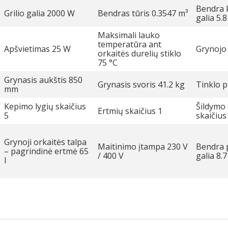
Bendra k
Grilio galia 2000 W
Bendras tūris 0.3547 m³
galia 5.
Maksimali lauko
temperatūra ant
Apšvietimas 25 W
Grynojo
orkaitės durelių stiklo
75 °C
Grynasis aukštis 850
Grynasis svoris 41.2 kg
Tinklo p
mm
Kepimo lygių skaičius
Šildymo
Ertmių skaičius 1
5
skaičius
Grynoji orkaitės talpa
Maitinimo įtampa 230 V
Bendra 
– pagrindinė ertmė 65
/ 400 V
galia 8.
l