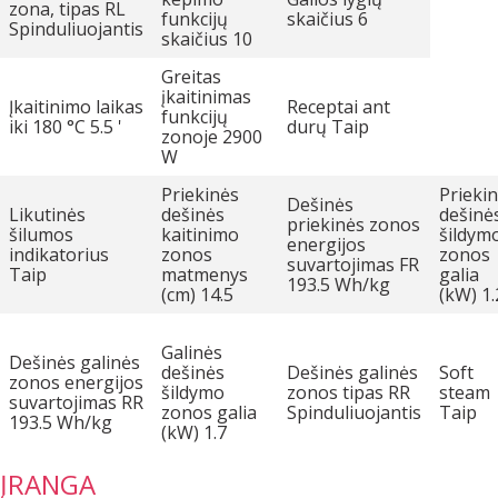
zona, tipas RL
funkcijų
skaičius 6
Spinduliuojantis
skaičius 10
Greitas
įkaitinimas
Įkaitinimo laikas
Receptai ant
funkcijų
iki 180 °C 5.5 '
durų Taip
zonoje 2900
W
Priekinės
Prieki
Dešinės
Likutinės
dešinės
dešinė
priekinės zonos
šilumos
kaitinimo
šildym
energijos
indikatorius
zonos
zonos
suvartojimas FR
Taip
matmenys
galia
193.5 Wh/kg
(cm) 14.5
(kW) 1.
Galinės
Dešinės galinės
dešinės
Dešinės galinės
Soft
zonos energijos
šildymo
zonos tipas RR
steam
suvartojimas RR
zonos galia
Spinduliuojantis
Taip
193.5 Wh/kg
(kW) 1.7
ĮRANGA