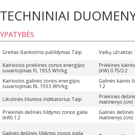
TECHNINIAI DUOMEN
YPATYBĖS
Greitas išankstinis pašildymas Taip
Vaikų užraktas 
Kairiosios priekinės zonos energijos
Priekinės kairė
suvartojimas FL 193.5 Wh/kg
(kW) 0.75/2.2
Kairiosios galinės zonos energijos
Galinės kairės 
suvartojimas RL 193.5 Wh/kg
1.2
Priekinės dešin
Likutinės šilumos indikatorius Taip
matmenys (cm) 
Priekinės dešinės šildymo zonos galia
Galinės dešinės
(kW) 1.2
matmenys (cm) 
Galinės dešinės šildymo zonos galia