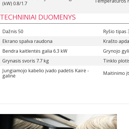
Temperatūros r
(kW) 0.8/1.7
TECHNINIAI DUOMENYS
Dažnis 50
Ryšio tipas
Ekrano spalva raudona
Krašto apda
Bendra kaitlentės galia 6.3 kW
Grynojo gyl
Grynasis svoris 7.7 kg
Tinklo plot
Jungiamojo kabelio įvado padėtis Kairė -
Maitinimo į
galinė